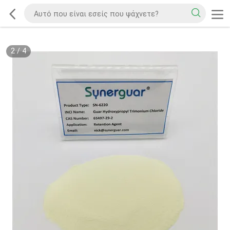
2
/
4