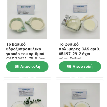
Σχετικά με εμάς
Επισκέψεις στο εργοστάσιο
Έλεγχος ποιότητας
Το βασικό
Το φυσικό
υδροξυπροπυλικό
πολυμερές CAS αριθ.
γκουάρ του αριθμού
65497-29-2 έχει
CAS 39421-75-5 έχει
μέσο βαθμό
Επικοινωνήστε μαζί μας
υψηλή ιξώδες για
υποκατάστασης του
Αποστολή
Αποστολή
στεγνό μέσο αντοχής
στεγνός
αντιδραστήρα στην
Νέα
ερώτησης
ερώτησης
χαρτοποιία
Υποθέσεις
Ζητήστε προσφορά