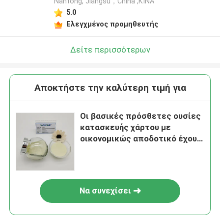
Nantong, Jiangsu，China ,ΚΙΝΑ
5.0
Ελεγχμένος προμηθευτής
Δείτε περισσότερων
Αποκτήστε την καλύτερη τιμή για
Οι βασικές πρόσθετες ουσίες
κατασκευής χάρτου με
οικονομικώς αποδοτικό έχουν
το υψηλό ιξώδες και το μέσο
βαθμό αντικατάστασης για τον
πράκτορα διατήρησης
Να συνεχίσει