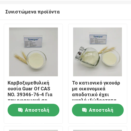
Συνιστώμενα προϊόντα
Καρβοξυμεθυλική
Το κατιονικό γκουάρ
ουσία Guar Of CAS
με οικονομικά
Σπίτι
NO. 39346-76-4 Για
αποδοτικό έχει
την εφαρμογή σε
υψηλή ιξώδεςτητα
εφαρμογές χαρτιού
και μεσαίο βαθμό
Αποστολή
Αποστολή
Προϊόντα
υποκατάστασης για
ξηρό
ερώτησης
ερώτησης
στερεοποιητικό
Βίντεο