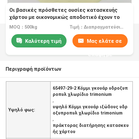
Οι βασικές πρόσθετες ουσίες κατασκευής
χάρτου με οικονομικώς αποδοτικό έχουν το
υψηλό ιξώδες και το μέσο βαθμό
MOQ：500kg
Τιμή：Διαπραγματεύσιμα
αντικατάστασης για τον πράκτορα διατήρησης
Καλύτερη τιμή
Μας ελάτε σε
επαφή με
Περιγραφή προϊόντων
65497-29-2 Κόμμι γκουάρ υδροξυπ
ροπυλ χλωρίδιο trimonium
,
υψηλό Κόμμι γκουάρ ιξώδους υδρ
Υψηλό φως:
οξυπροπυλ χλωρίδιο trimonium
,
πράκτορας διατήρησης κατασκευ
ής χάρτου