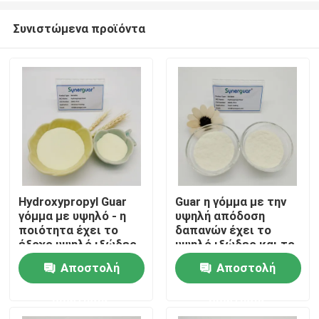
Συνιστώμενα προϊόντα
Hydroxypropyl Guar
Guar η γόμμα με την
γόμμα με υψηλό - η
υψηλή απόδοση
Σπίτι
ποιότητα έχει το
δαπανών έχει το
έξοχο υψηλό ιξώδες
υψηλό ιξώδες και το
και το μέσο βαθμό
χαμηλό βαθμό
Αποστολή
Αποστολή
Προϊόντα
αντικατάστασης για
αντικατάστασης για
το πετρέλαιο
την κατασκευή
ερώτησης
ερώτησης
Fracking
χάρτου
Βίντεο