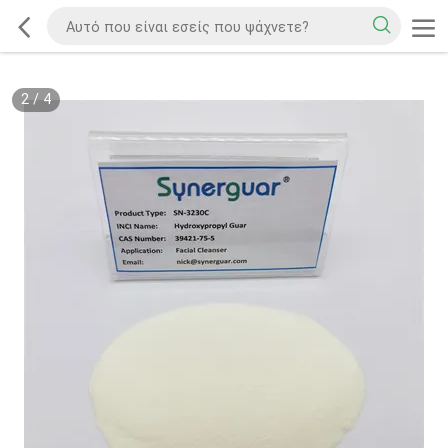
2
/
4