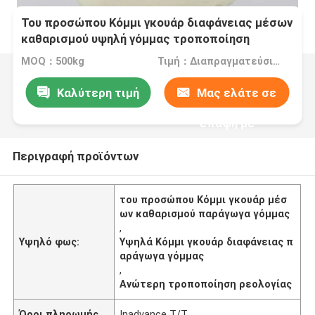
Του προσώπου Κόμμι γκουάρ διαφάνειας μέσων
καθαρισμού υψηλή γόμμας τροποποίηση
ρεολογίας παραγώγων ανώτερη
MOQ：500kg
Τιμή：Διαπραγματεύσιμα
Καλύτερη τιμή
Μας ελάτε σε
επαφή με
Περιγραφή προϊόντων
του προσώπου Κόμμι γκουάρ μέσ
ων καθαρισμού παράγωγα γόμμας
,
Υψηλό φως:
Υψηλά Κόμμι γκουάρ διαφάνειας π
αράγωγα γόμμας
,
Ανώτερη τροποποίηση ρεολογίας
Όροι πληρωμής
Inadvance T/T