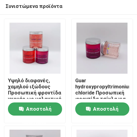
Συνιστώμενα προϊόντα
Υψηλό διαφανές,
Guar
χαμηλού ιξώδους
hydroxypropyltrimonium
Προσωπική φροντίδα
chloride Προσωπική
Σπίτι
γκουάρ ως μαλακτικό
φροντίδα τσίχλα για
αφρόλουτρο
Αποστολή
Αποστολή
Προϊόντα
ερώτησης
ερώτησης
Βίντεο