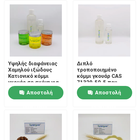
Υψηλής διαφάνειας
Διπλό
Χαμηλού ιξώδους
τροποποιημένο
Κατιονικό κόμμι
κόμμι γκουάρ CAS
γκουάρ σε σκόνη για
71329-50-5 που
σαμπουάν
χρησιμοποιείται για
Αποστολή
Αποστολή
πάχυνση σε
Σπίτι
σαμπουάν
ερώτησης
ερώτησης
Προϊόντα
Βίντεο