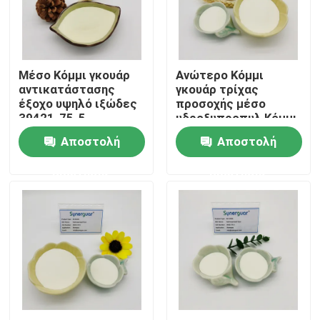
Σχετικά με εμάς
Μέσο Κόμμι γκουάρ
Ανώτερο Κόμμι
Επισκέψεις στο εργοστάσιο
αντικατάστασης
γκουάρ τρίχας
έξοχο υψηλό ιξώδες
προσοχής μέσο
39421-75-5
υδροξυπροπυλ Κόμμι
Έλεγχος ποιότητας
προσοχής τρίχας
γκουάρ διαφάνειας
Αποστολή
Αποστολή
υδροξυπροπυλ
ιξώδους υψηλό
ερώτησης
ερώτησης
Επικοινωνήστε μαζί μας
Νέα
Υποθέσεις
Ζητήστε προσφορά