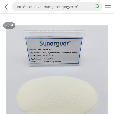
2
/
4