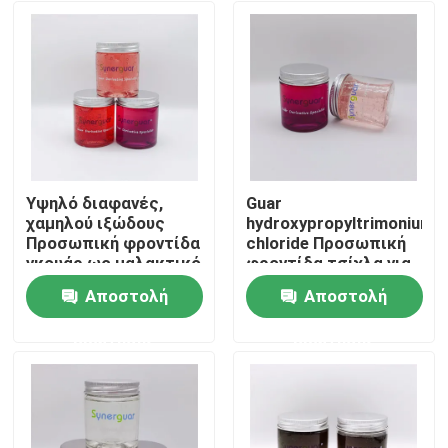
Υψηλό διαφανές,
Guar
χαμηλού ιξώδους
hydroxypropyltrimonium
Προσωπική φροντίδα
chloride Προσωπική
γκουάρ ως μαλακτικό
φροντίδα τσίχλα για
αφρόλουτρο
Αποστολή
Αποστολή
Σπίτι
ερώτησης
ερώτησης
Προϊόντα
Βίντεο