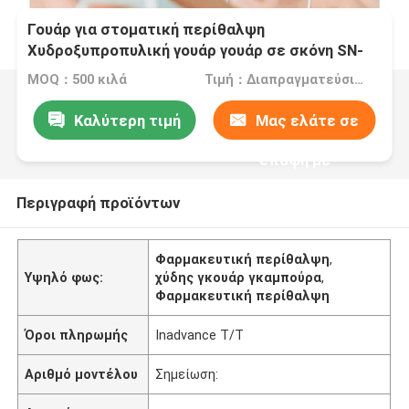
Γουάρ για στοματική περίθαλψη
Χυδροξυπροπυλική γουάρ γουάρ σε σκόνη SN-
P32C χύδην
MOQ：500 κιλά
Τιμή：Διαπραγματεύσιμα
Καλύτερη τιμή
Μας ελάτε σε
επαφή με
Περιγραφή προϊόντων
Φαρμακευτική περίθαλψη
,
Υψηλό φως:
χύδης γκουάρ γκαμπούρα
,
Φαρμακευτική περίθαλψη
Όροι πληρωμής
Inadvance T/T
Αριθμό μοντέλου
Σημείωση: