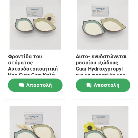
Φροντίδα του
Αυτο- ενυδατώνεται
στόματος
μεσαίου ιξώδους
Αυτουδατοποιητική
Guar Hydroxypropyl
Hpg Guar Gum Καλή
για τη φροντίδα του
ικανότητα
στόματος
Αποστολή
Αποστολή
κατακράτησης νερού
Σπίτι
ερώτησης
ερώτησης
Προϊόντα
Βίντεο