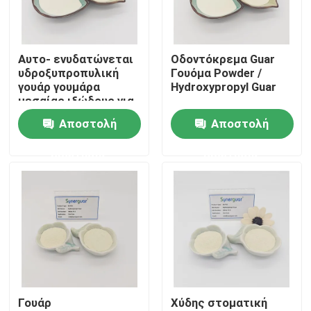
Σχετικά με εμάς
Αυτο- ενυδατώνεται
Οδοντόκρεμα Guar
υδροξυπροπυλική
Γουόμα Powder /
Επισκέψεις στο εργοστάσιο
γουάρ γουμάρα
Hydroxypropyl Guar
μεσαίας ιξώδους για
οδοντόκρεμα
Αποστολή
Αποστολή
Έλεγχος ποιότητας
ερώτησης
ερώτησης
Επικοινωνήστε μαζί μας
Νέα
Υποθέσεις
Γουάρ
Χύδης στοματική
Ζητήστε προσφορά