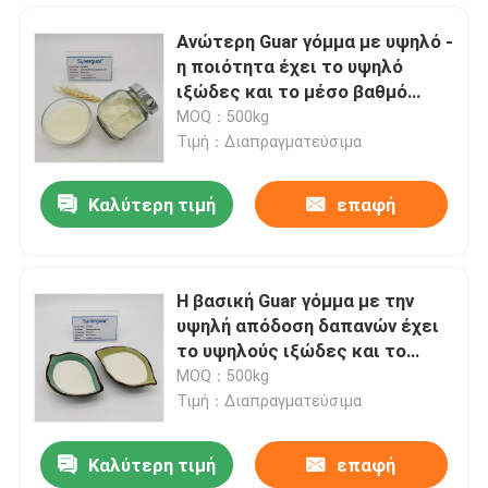
Ανώτερη Guar γόμμα με υψηλό -
η ποιότητα έχει το υψηλό
ιξώδες και το μέσο βαθμό
αντικατάστασης για το
MOQ：500kg
σπάσιμο του ρευστού
Τιμή：Διαπραγματεύσιμα
Καλύτερη τιμή
επαφή
Η βασική Guar γόμμα με την
υψηλή απόδοση δαπανών έχει
Σπίτι
το υψηλούς ιξώδες και το
υψηλό βαθμό της
MOQ：500kg
αντικατάστασης για την
Τιμή：Διαπραγματεύσιμα
Προϊόντα
πρόσθετη ουσία χρωμάτων
Καλύτερη τιμή
επαφή
Υψηλό Κόμμι γκουάρ αντικατάστασης ιξώδους μέσο Thickener πηκτωμάτων ντους πήζοντας πρακτόρων γόμμας
Βίντεο