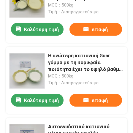
υποκατάστασης για την
MOQ：500kg
περιποίηση των μαλλιών
Τιμή：Διαπραγματεύσιμα
Καλύτερη τιμή
επαφή
Η ανώτερη κατιονική Guar
γόμμα με τη κορυφαία
ποιότητα έχει το υψηλό βαθμό
της αντικατάστασης και την
MOQ：500kg
υψηλή διαφάνεια για την
Τιμή：Διαπραγματεύσιμα
προσοχή τρίχας
Καλύτερη τιμή
επαφή
Αυτοενυδατικό κατιονικό