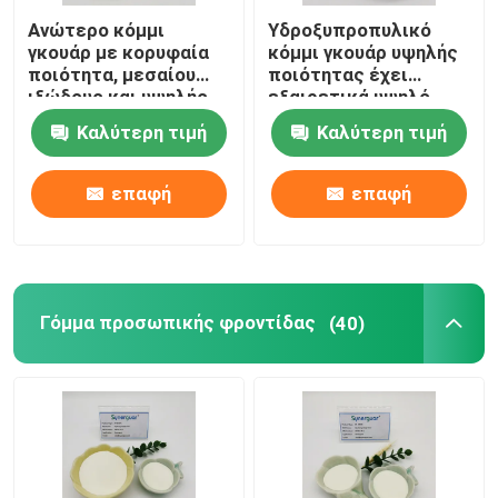
Ανώτερο κόμμι
Υδροξυπροπυλικό
γκουάρ με κορυφαία
κόμμι γκουάρ υψηλής
ποιότητα, μεσαίου
ποιότητας έχει
ιξώδους και υψηλής
εξαιρετικά υψηλό
διαφάνειας για
ιξώδες και μεσαίο
Καλύτερη τιμή
Καλύτερη τιμή
προσωπική φροντίδα
βαθμό
υποκατάστασης για
προσωπική φροντίδα
επαφή
επαφή
Γόμμα προσωπικής φροντίδας
(40)