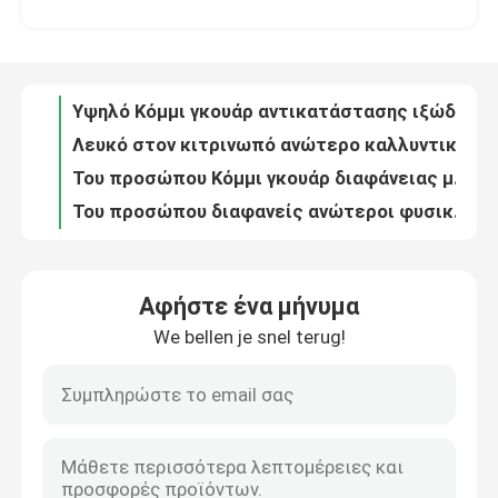
Λευκό στον κιτρινωπό ανώτερο καλλυντικό πήζοντας πράκτορα γόμμας προσωπικής φροντίδας για το του προσώπου μέσο καθαρισμού
Του προσώπου Κόμμι γκουάρ διαφάνειας μέσων καθαρισμού υψηλή γόμμας τροποποίηση ρεολογίας παραγώγων ανώτερη
Σχετικά με εμάς
Του προσώπου διαφανείς ανώτεροι φυσικοί πήζοντας πράκτορες γόμμας προσωπικής φροντίδας μέσων καθαρισμού για τα καλλυντικά
Ανώτερη μέση Κόμμι γκουάρ πηκτωμάτων ντους πήζοντας πρακτόρων ιξώδους καλλυντική γόμμα για το δέρμα
Επισκέψεις στο εργοστάσιο
Υψηλοί διαφάνειας προσωπικής φροντίδας γόμμας ντους φυσικοί πήζοντας πράκτορες ιξώδους πηκτωμάτων μέσοι
Κόμμι γκουάρ πηκτωμάτων ντους ανώτερη γόμμα στο μέσο αγάρ πήζοντας πρακτόρων διαφάνειας καλλυντικών
Έλεγχος ποιότητας
Μέσο τροποποιημένο πρεσβύτερος Κόμμι γκουάρ πλυσίματος χεριών γόμμας προσωπικής φροντίδας διαφάνειας
Κόμμι γκουάρ διαφάνειας πλυσίματος χεριών υψηλή γόμμα στο μέσο ιξώδες φροντίδας δέρματος Derivatized
Επικοινωνήστε μαζί μας
Υψηλό Κόμμι γκουάρ πλυσίματος χεριών ενυδάτωσης γόμμας φροντίδας αντικατάστασης προσωπικό μη μόνο δέρμα
Αφήστε ένα μήνυμα
Υψηλά Κόμμι γκουάρ διαφάνειας ανώτερα οφέλη γόμμας για τα μέσα καλλυντικά ιξώδους δερμάτων
We bellen je snel terug!
Νέα
Κόμμι γκουάρ ιξώδους γόμμας προσωπικής φροντίδας κρέμας ξυρίσματος μέσο ανώτερο καλλυντικό
Ανώτερη Κόμμι γκουάρ κρέμας ξυρίσματος καρβοξυμεθυλική υδροξυπροπυλ μέση διαφάνεια καλλυντικών
Έξοχο υψηλό ιξώδους προσωπικής φροντίδας Κόμμι γκουάρ ενυδάτωσης γόμμας ανώτερο μη μόνο υδροξυπροπυλ
Υποθέσεις
Μέση Κόμμι γκουάρ ιξώδους ανώτερη υδροξυπροπυλ καθαριστική υψηλή διαφάνεια παραγώγων
Ανώτερη καθαριστική υψηλή διαφάνεια γόμμας προσωπικής φροντίδας 39421 75 5
Ζητήστε προσφορά