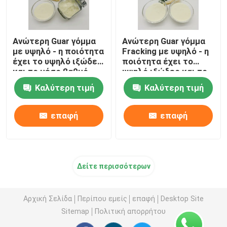
Ανώτερη Guar γόμμα
Ανώτερη Guar γόμμα
με υψηλό - η ποιότητα
Fracking με υψηλό - η
έχει το υψηλό ιξώδες
ποιότητα έχει το
και το μέσο βαθμό
υψηλό ιξώδες και το
αντικατάστασης για
μέσο βαθμό
Καλύτερη τιμή
Καλύτερη τιμή
το σπάσιμο του
αντικατάστασης για
ρευστού
το σπάσιμο του
ρευστού
επαφή
επαφή
Δείτε περισσότερων
Αρχική Σελίδα
Περίπου εμείς
επαφή
Desktop Site
Sitemap
Πολιτική απορρήτου