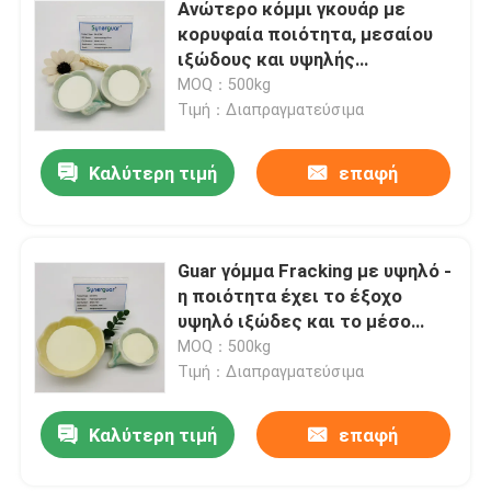
Ανώτερο κόμμι γκουάρ με
κορυφαία ποιότητα, μεσαίου
ιξώδους και υψηλής
διαφάνειας για προσωπική
MOQ：500kg
φροντίδα
Τιμή：Διαπραγματεύσιμα
Καλύτερη τιμή
επαφή
Guar γόμμα Fracking με υψηλό -
η ποιότητα έχει το έξοχο
υψηλό ιξώδες και το μέσο
βαθμό αντικατάστασης για το
MOQ：500kg
σπάσιμο του ρευστού
Τιμή：Διαπραγματεύσιμα
Καλύτερη τιμή
επαφή