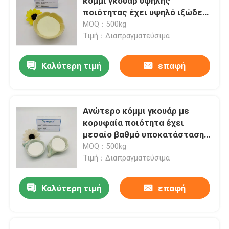
κόμμι γκουάρ υψηλής
ποιότητας έχει υψηλό ιξώδες
και μεσαίο βαθμό
MOQ：500kg
υποκατάστασης για την
Τιμή：Διαπραγματεύσιμα
περιποίηση των μαλλιών
Καλύτερη τιμή
επαφή
Ανώτερο κόμμι γκουάρ με
κορυφαία ποιότητα έχει
μεσαίο βαθμό υποκατάστασης
και υψηλή διαφάνεια για την
MOQ：500kg
περιποίηση των μαλλιών
Τιμή：Διαπραγματεύσιμα
Καλύτερη τιμή
επαφή