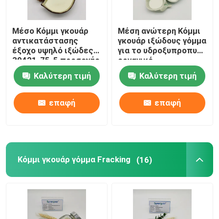
Μέσο Κόμμι γκουάρ
Μέση ανώτερη Κόμμι
αντικατάστασης
γκουάρ ιξώδους γόμμα
έξοχο υψηλό ιξώδες
για το υδροξυπροπυλ
39421-75-5 προσοχής
οργανικό
τρίχας υδροξυπροπυλ
πυκνώνοντας
Καλύτερη τιμή
Καλύτερη τιμή
πράκτορα
εδαφοβελτιωτικών
τρίχας
επαφή
επαφή
Κόμμι γκουάρ γόμμα Fracking
(16)