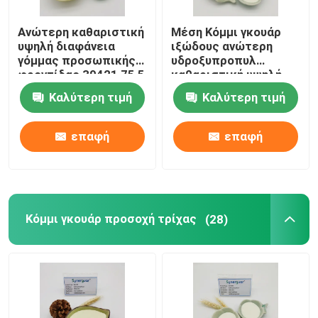
Ανώτερη καθαριστική
Μέση Κόμμι γκουάρ
υψηλή διαφάνεια
ιξώδους ανώτερη
γόμμας προσωπικής
υδροξυπροπυλ
φροντίδας 39421 75 5
καθαριστική υψηλή
διαφάνεια παραγώγων
Καλύτερη τιμή
Καλύτερη τιμή
επαφή
επαφή
Κόμμι γκουάρ προσοχή τρίχας
(28)