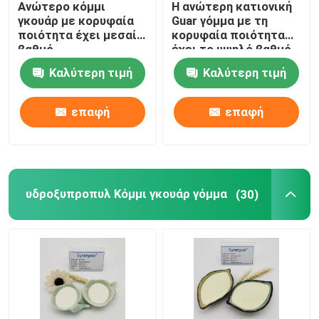
Ανώτερο κόμμι
Η ανώτερη κατιονική
γκουάρ με κορυφαία
Guar γόμμα με τη
Πρόσθετες ουσίες κατασκευής χάρτου
ποιότητα έχει μεσαίο
κορυφαία ποιότητα
βαθμό
έχει το υψηλό βαθμό
υποκατάστασης και
της αντικατάστασης
Καλύτερη τιμή
Καλύτερη τιμή
υψηλή διαφάνεια για
και την υψηλή
Πρόσθετη ουσία χρωμάτων
την περιποίηση των
διαφάνεια για την
μαλλιών
προσοχή τρίχας
επαφή
επαφή
Κόμμι γκουάρ κόλλα γόμμας
Κόμμι γκουάρ Slime γόμμας
υδροξυπροπυλ Κόμμι γκουάρ γόμμα
(30)
Συγκέντρωση του πράκτορα
Γόμμα υφαντικής εκτύπωσης