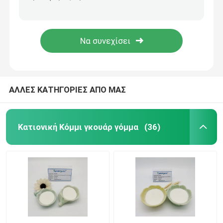
Λευκό στο κιτρινωπό Κόμμι γκουάρ τρίχας προσοχής χλωρίδιο Trimonium σαμπουάν υδροξυπροπυλ
Κρεμώδης κατιονική Κόμμι γκουάρ γόμμα σταθεροποιητών ενυδάτωσης προσοχής τρίχας μη μόνη
Κατιονική Κόμμι γκουάρ γόμμα
Ανώτερη Κόμμι γκουάρ σαμπουάν τροποποιημένη γόμμα χαμηλού ιξώδους παραγώγων
Βασικό Κόμμι γκουάρ τρίχας σαμπουάν 65497 αντικατάστασης προσοχής χαμηλό υψηλό ιξώδες 29 2
υδροξυπροπυλ Κόμμι γκουάρ γόμμα
Γόμμα προσωπικής φροντίδας
ΑΛΛΕΣ ΚΑΤΗΓΟΡΙΕΣ ΑΠΟ ΜΑΣ
Κόμμι γκουάρ προσοχή τρίχας
Κατιονική Κόμμι γκουάρ γόμμα
(36)
Κόμμι γκουάρ γόμμα Fracking
Φροντίδα του στόματος
καρβοξυμεθυλική Κόμμι γκουάρ γόμμα